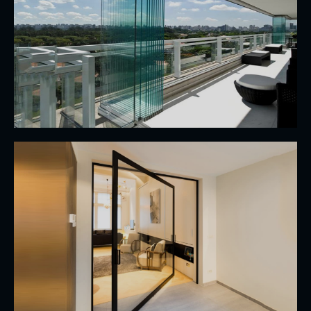
Especiales para cubrir grandes áreas sin
necesidad de divisiones.
Ver
PIVOTANTE
Utilizadas normalmente en puertas
monumentales dando una apertura decorativa y
diferente.
Ver