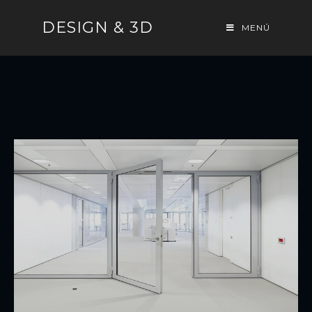
DESIGN & 3D
MENÚ
BATIENTE
Puerta común con bisagras y marco el cual gira
sobre un eje lateral.
Ver