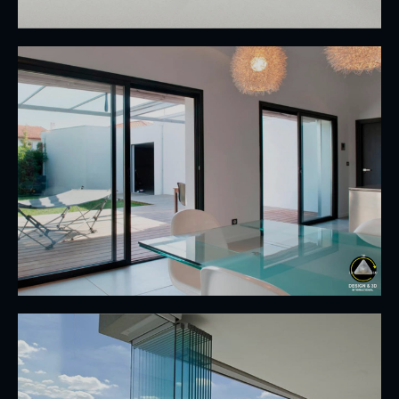
CORREDIZA
Las puertas corredizas de vidrio son de
movimiento paralelo, pueden ir por dentro de la
pared o por fuera.
Ver
PLEGABLE